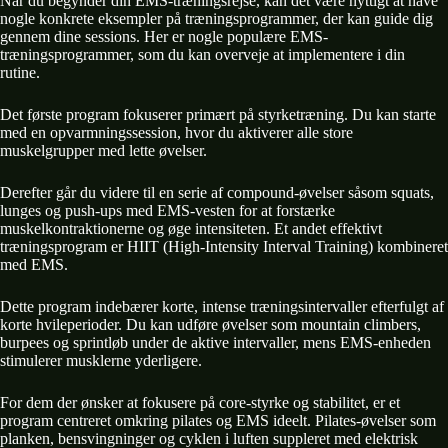
Når du begynder din EMS-træningsrejse, kan det være nyttigt at have
nogle konkrete eksempler på træningsprogrammer, der kan guide dig
gennem dine sessions. Her er nogle populære EMS-
træningsprogrammer, som du kan overveje at implementere i din
rutine.
Det første program fokuserer primært på styrketræning. Du kan starte
med en opvarmningssession, hvor du aktiverer alle store
muskelgrupper med lette øvelser.
Derefter går du videre til en serie af compound-øvelser såsom squats,
lunges og push-ups med EMS-vesten for at forstærke
muskelkontraktionerne og øge intensiteten. Et andet effektivt
træningsprogram er HIIT (High-Intensity Interval Training) kombineret
med EMS.
Dette program indebærer korte, intense træningsintervaller efterfulgt af
korte hvileperioder. Du kan udføre øvelser som mountain climbers,
burpees og sprintløb under de aktive intervaller, mens EMS-enheden
stimulerer musklerne yderligere.
For dem der ønsker at fokusere på core-styrke og stabilitet, er et
program centreret omkring pilates og EMS ideelt. Pilates-øvelser som
planken, bensvingninger og cyklen i luften suppleret med elektrisk