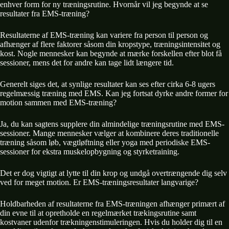
enhver form for ny træningsrutine. Hvornår vil jeg begynde at se
resultater fra EMS-træning?
Resultaterne af EMS-træning kan variere fra person til person og
afhænger af flere faktorer såsom din kropstype, træningsintensitet og
kost. Nogle mennesker kan begynde at mærke forskellen efter blot få
sessioner, mens det for andre kan tage lidt længere tid.
Generelt siges det, at synlige resultater kan ses efter cirka 6-8 ugers
regelmæssig træning med EMS. Kan jeg fortsat dyrke andre former for
motion sammen med EMS-træning?
Ja, du kan sagtens supplere din almindelige træningsrutine med EMS-
sessioner. Mange mennesker vælger at kombinere deres traditionelle
træning såsom løb, vægtløftning eller yoga med periodiske EMS-
sessioner for ekstra muskelopbygning og styrketraining.
Det er dog vigtigt at lytte til din krop og undgå overtrængende dig selv
ved for meget motion. Er EMS-træningsresultater langvarige?
Holdbarheden af resultaterne fra EMS-træningen afhænger primært af
din evne til at opretholde en regelmærket trækingsrutine samt
kostvaner udenfor trækningenstimuleringen. Hvis du holder dig til en