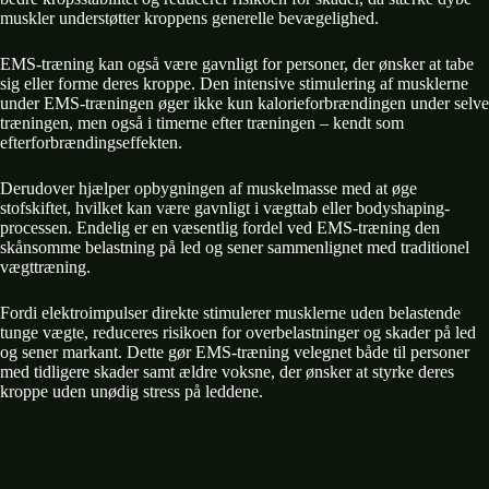
muskler understøtter kroppens generelle bevægelighed.
EMS-træning kan også være gavnligt for personer, der ønsker at tabe
sig eller forme deres kroppe. Den intensive stimulering af musklerne
under EMS-træningen øger ikke kun kalorieforbrændingen under selve
træningen, men også i timerne efter træningen – kendt som
efterforbrændingseffekten.
Derudover hjælper opbygningen af muskelmasse med at øge
stofskiftet, hvilket kan være gavnligt i vægttab eller bodyshaping-
processen. Endelig er en væsentlig fordel ved EMS-træning den
skånsomme belastning på led og sener sammenlignet med traditionel
vægttræning.
Fordi elektroimpulser direkte stimulerer musklerne uden belastende
tunge vægte, reduceres risikoen for overbelastninger og skader på led
og sener markant. Dette gør EMS-træning velegnet både til personer
med tidligere skader samt ældre voksne, der ønsker at styrke deres
kroppe uden unødig stress på leddene.