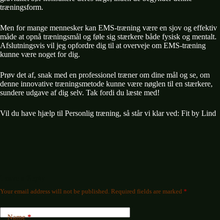
træningsform.
Men for mange mennesker kan EMS-træning være en sjov og effektiv
måde at opnå træningsmål og føle sig stærkere både fysisk og mentalt.
Afslutningsvis vil jeg opfordre dig til at overveje om EMS-træning
kunne være noget for dig.
Prøv det af, snak med en professionel træner om dine mål og se, om
denne innovative træningsmetode kunne være nøglen til en stærkere,
sundere udgave af dig selv. Tak fordi du læste med!
Vil du have hjælp til Personlig træning, så står vi klar ved:
Fit by Lind
Leave a Reply
Your email address will not be published.
Required fields are marked
*
Name
*