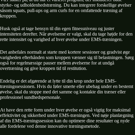
styrke- og udholdenhedstræning. Du kan integrere forskellige øvelser
såsom squats, pull-ups og arm curls for en omfattende træning af
kroppen.
Husk også at tage hensyn til din egen fitnessniveau og juster
intensiteten derefter. Når øvelserne er valgt, skal du tage højde for den
rette intensitet og varighed af hver øvelse under EMS-træningen.
Det anbefales normalt at starte med kortere sessioner og gradvist øge
varigheden efterhånden som kroppen vænner sig til belastningen. Sørg
også for regelmæssige pauser mellem øvelserne for at undgå
overtræning og give kroppen tid til restitution.
Endelig er det afgørende at lytte til din krop under hele EMS-
træningssessionen. Hvis du føler smerte eller ubehag under en bestemt
øvelse, skal du stoppe med det samme og kontakte din træner eller
professionel sundhedspersonale.
At have den rette form under hver øvelse er også vigtig for maksimal
effektivitet og sikkerhed under EMS-træningen. Ved nøje planlægning
af din EMS-træningssession kan du optimere dine resultater og nyde
alle fordelene ved denne innovative træningsmetode.