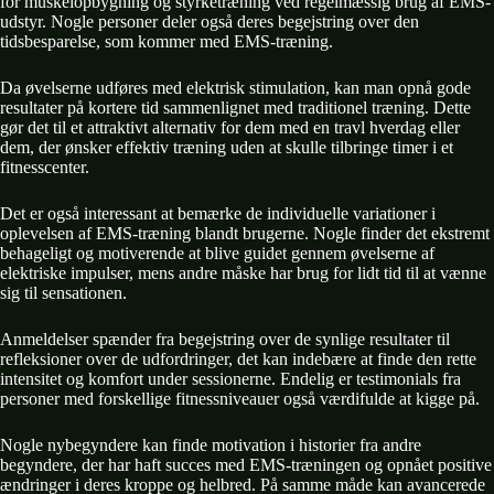
for muskelopbygning og styrketræning ved regelmæssig brug af EMS-
udstyr. Nogle personer deler også deres begejstring over den
tidsbesparelse, som kommer med EMS-træning.
Da øvelserne udføres med elektrisk stimulation, kan man opnå gode
resultater på kortere tid sammenlignet med traditionel træning. Dette
gør det til et attraktivt alternativ for dem med en travl hverdag eller
dem, der ønsker effektiv træning uden at skulle tilbringe timer i et
fitnesscenter.
Det er også interessant at bemærke de individuelle variationer i
oplevelsen af EMS-træning blandt brugerne. Nogle finder det ekstremt
behageligt og motiverende at blive guidet gennem øvelserne af
elektriske impulser, mens andre måske har brug for lidt tid til at vænne
sig til sensationen.
Anmeldelser spænder fra begejstring over de synlige resultater til
refleksioner over de udfordringer, det kan indebære at finde den rette
intensitet og komfort under sessionerne. Endelig er testimonials fra
personer med forskellige fitnessniveauer også værdifulde at kigge på.
Nogle nybegyndere kan finde motivation i historier fra andre
begyndere, der har haft succes med EMS-træningen og opnået positive
ændringer i deres kroppe og helbred. På samme måde kan avancerede