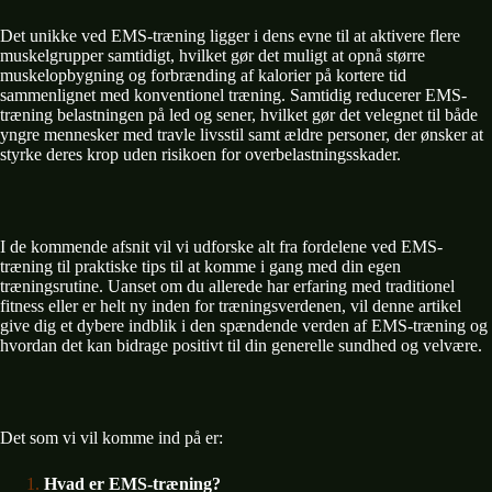
Det unikke ved EMS-træning ligger i dens evne til at aktivere flere
muskelgrupper samtidigt, hvilket gør det muligt at op
nå større
muskelopbygning og forbrænding af kalorier på kortere tid
sammenlignet med konventionel træning. Samtidig reducerer EMS-
træning belastningen på led og sener, hvilket gør det velegnet til både
yngre mennesker med travle livsstil samt ældre personer, der ønsker at
styrke deres krop uden risikoen for overbelastningsskader.
I de kommende afsnit vil vi udforske alt fra fordelene ved EMS-
træning til praktiske tips til at komme i gang med din egen
træningsrutine. Uanset om du allerede har erfaring med traditionel
fitness eller er helt ny inden for træningsverdenen, vil denne artikel
give dig et dybere indblik i den spændende verden af EMS-træning og
hvordan det kan bidrage positivt til din generelle sundhed og velvære.
Det som vi vil komme ind på er:
Hvad er EMS-træning?