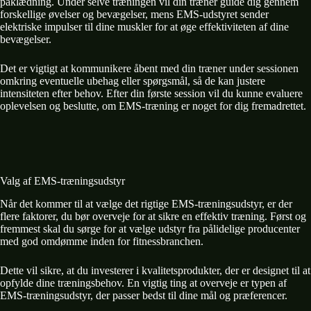
påklædning. Under selve træningen vil din træner guide dig gennem
forskellige øvelser og bevægelser, mens EMS-udstyret sender
elektriske impulser til dine muskler for at øge effektiviteten af dine
bevægelser.
Det er vigtigt at kommunikere åbent med din træner under sessionen
omkring eventuelle ubehag eller spørgsmål, så de kan justere
intensiteten efter behov. Efter din første session vil du kunne evaluere
oplevelsen og beslutte, om EMS-træning er noget for dig fremadrettet.
Valg af EMS-træningsudstyr
Når det kommer til at vælge det rigtige EMS-træningsudstyr, er der
flere faktorer, du bør overveje for at sikre en effektiv træning. Først og
fremmest skal du sørge for at vælge udstyr fra pålidelige producenter
med god omdømme inden for fitnessbranchen.
Dette vil sikre, at du investerer i kvalitetsprodukter, der er designet til at
opfylde dine træningsbehov. En vigtig ting at overveje er typen af
EMS-træningsudstyr, der passer bedst til dine mål og præferencer.