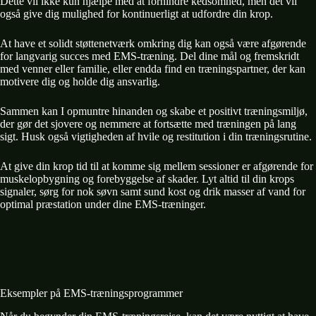
Dette vil ikke kun hjælpe med at forhindre kedsomhed, men det vil
også give dig mulighed for kontinuerligt at udfordre din krop.
At have et solidt støttenetværk omkring dig kan også være afgørende
for langvarig succes med EMS-træning. Del dine mål og fremskridt
med venner eller familie, eller endda find en træningspartner, der kan
motivere dig og holde dig ansvarlig.
Sammen kan I opmuntre hinanden og skabe et positivt træningsmiljø,
der gør det sjovere og nemmere at fortsætte med træningen på lang
sigt. Husk også vigtigheden af hvile og restitution i din træningsrutine.
At give din krop tid til at komme sig mellem sessioner er afgørende for
muskelopbygning og forebyggelse af skader. Lyt altid til din krops
signaler, sørg for nok søvn samt sund kost og drik masser af vand for
optimal præstation under dine EMS-træninger.
Eksempler på EMS-træningsprogrammer