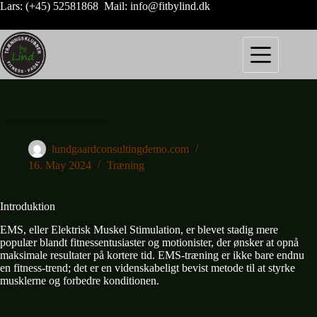
Skip
Lars: (+45) 52581868 Mail: info@fitbylind.dk
to
content
12 tips om EMS-træning
lundgaardconsultingdemo.com
16. May 2024
Træning
Introduktion
EMS, eller Elektrisk Muskel Stimulation, er blevet stadig mere
populær blandt fitnessentusiaster og motionister, der ønsker at opnå
maksimale resultater på kortere tid. EMS-træning er ikke bare endnu
en fitness-trend; det er en videnskabeligt bevist metode til at styrke
musklerne og forbedre konditionen.