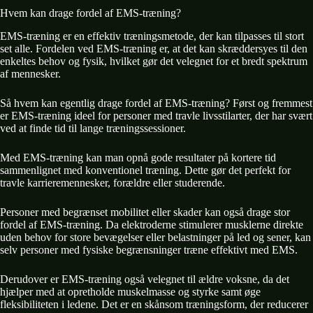
Hvem kan drage fordel af EMS-træning?
EMS-træning er en effektiv træningsmetode, der kan tilpasses til stort
set alle. Fordelen ved EMS-træning er, at det kan skræddersyes til den
enkeltes behov og fysik, hvilket gør det velegnet for et bredt spektrum
af mennesker.
Så hvem kan egentlig drage fordel af EMS-træning? Først og fremmest
er EMS-træning ideel for personer med travle livsstilarter, der har svært
ved at finde tid til lange træningssessioner.
Med EMS-træning kan man opnå gode resultater på kortere tid
sammenlignet med konventionel træning. Dette gør det perfekt for
travle karrieremennesker, forældre eller studerende.
Personer med begrænset mobilitet eller skader kan også drage stor
fordel af EMS-træning. Da elektroderne stimulerer musklerne direkte
uden behov for store bevægelser eller belastninger på led og sener, kan
selv personer med fysiske begrænsninger træne effektivt med EMS.
Derudover er EMS-træning også velegnet til ældre voksne, da det
hjælper med at opretholde muskelmasse og styrke samt øge
fleksibiliteten i ledene. Det er en skånsom træningsform, der reducerer