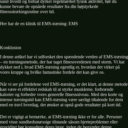
sund livsstil og fortsat dyrker regelmærket fysisk aktivitet, bør du
kunne bevare de opnåede resultater fra din højstyrkede
fitnessstrækingsrutine over tid.
Her har de en klinik til EMS-træning:
EMS
Konkl
usion
I denne artikel har vi udforsket den spændende verden af EMS-træning
– en træningsmetode, der har taget fitnessverdenen med storm. Vi har
dykket ned i, hvad EMS-træning egentlig er, hvordan det virker på
vores kroppe og hvilke fantastiske fordele det kan give os.
Når vi ser på fordelene ved EMS-træning, er det klart, at denne metode
kan være et effektivt redskab til at styrke musklerne, forbrænde
kalorier og forbedre vores generelle fitnessniveau. Med den korte og
intense træningstid kan EMS-træning være særligt tiltalende for dem
med en travl hverdag, der ønsker at opnå gode resultater på kort tid.
Det er vigtigt at bemærke, at EMS-træning ikke er for alle. Personer
med visse sundhedsmæssige tilstande såsom hjerteproblemer eller
graviditet bør konsultere deres læge, inden de begynder denne