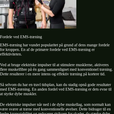
Fordele ved EMS-træning
EMS-træning har vundet popularitet på grund af dens mange fordele
for kroppen. En af de primære fordele ved EMS-træning er
effektiviteten.
Ved at bruge elektriske impulser til at stimulere musklerne, aktiveres
flere muskelfibre på én gang sammenlignet med konventionel træning.
Dette resulterer i en mere intens og effektiv træning på kortere tid.
Så selvom du har en travl tidsplan, kan du stadig opnå gode resultater
med EMS-træning. En anden fordel ved EMS-træning er dets evne til
at styrke dybe muskler.
De elektriske impulser når ned i de dybe muskellag, som normalt kan
være svære at træne med konventionelle øvelser. Dette bidrager til en
bedre kropsstabilitet og reducerer risikoen for skader, da stærke dybe