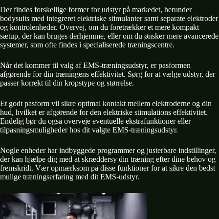
Der findes forskellige former for udstyr på markedet, herunder
bodysuits med integreret elektriske stimulanter samt separate elektroder
og kontrolenheder. Overvej, om du foretrækker et mere kompakt
sætup, der kan bruges derhjemme, eller om du ønsker mere avancerede
systemer, som ofte findes i specialiserede træningscentre.
Når det kommer til valg af EMS-træningsudstyr, er pasformen
afgørende for din træningens effektivitet. Sørg for at vælge udstyr, der
passer korrekt til din kropstype og størrelse.
Et godt pasform vil sikre optimal kontakt mellem elektroderne og din
hud, hvilket er afgørende for den elektriske stimulations effektivitet.
Endelig bør du også overveje eventuelle ekstrafunktioner eller
tilpasningsmuligheder hos dit valgte EMS-træningsudstyr.
Nogle enheder har indbyggede programmer og justerbare indstillinger,
der kan hjælpe dig med at skræddersy din træning efter dine behov og
fremskridt. Vær opmærksom på disse funktioner for at sikre den bedst
mulige træningserfaring med dit EMS-udstyr.