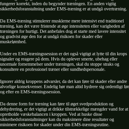
fungerer korrekt, inden du begynder træningen. En anden vigtig
sikkerhedsforanstaltning under EMS-træning er at undgå overtræning.
Da EMS-træning stimulerer musklerne mere intensivt end traditionel
træning, kan det være fristende at øge intensiteten eller varigheden af
træningen for hurtigt. Det anbefales dog at starte med lavere intensitet
og gradvist øge den for at undgå risikoen for skader eller
muskelømhed.
Under en EMS-træningssession er det også vigtigt at lytte til din krops
signaler og reagere på dem. Hvis du oplever smerte, ubehag eller
unormale fornemmelser under træningen, skal du stoppe straks og
konsultere en professionel træner eller sundhedspersonale.
Ignorer aldrig kroppens advarsler, da det kan føre til skader eller andre
alvorlige konsekvenser. Endelig bør man altid hydrere sig ordentligt før
og efter en EMS-træningssession.
Da denne form for træning kan føre til øget svedproduktion og
dehydrering, er det vigtigt at drikke tilstrækkelige mængder vand for at
opretholde væskebalancen i kroppen. Ved at huske disse
sikkerhedsforanstaltninger kan du maksimere dine resultater og
minimere risikoen for skader under din EMS-træningsrutine.