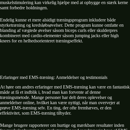
muskelstimulering kan virkelig hjælpe med at opbygge en stærk kerne
samt forbedre holdningen.
Endelig kunne et mere alsidigt træningsprogram inkludere både
styrketræning og kredsløbsøvelser. Dette program kunne omfatte en
blanding af vægtede øvelser såsom biceps curls eller skulderpres
kombineret med cardio-elementer såsom jumping jacks eller high
knees for en helhedsorienteret træningseffekt.
Erfaringer med EMS-træning: Anmeldelser og testimonials
At høre om andres erfaringer med EMS-træning kan være en fantastisk
måde at få et indblik i, hvad man kan forvente af denne
træningsmetode. Mange personer har delt deres oplevelser og
anmeldelser online, hvilket kan være nyttigt, når man overvejer at
prøve EMS-træning selv. En ting, der ofte fremhæves, er den
effektivitet, som EMS-træning tilbyder.
Mange brugere rapporterer om hurtige og mærkbare resultater inden