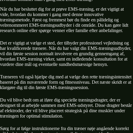
Når du har besluttet dig for at prøve EMS-træning, er det vigtigt at
vide, hvordan du kommer i gang med denne innovative
træningsmetode. Først og fremmest bør du finde en pålidelig og
velrenommeret EMS-træningsudbyder i dit område. Du kan gøre lidt
research online eller spørge venner eller familie efter anbefalinger.
Det er vigtigt at vælge et sted, der tilbyder professionel vejledning og
har kvalificerede trænere. Når du har valgt din EMS-træningsudbyder,
vil din første session normalt involvere en grundig gennemgang af,
hvordan EMS-træning virker, samt en indledende konsultation for at
vurdere dine mål og eventuelle sundhedsmæssige hensyn.
Træneren vil også hjælpe dig med at vælge den rette træningsintensitet
baseret på din nuværende form og fitnessniveau. Det næste skridt er at
klargøre dig til din første EMS-træningssession.
Du vil blive bedt om at iføre dig specielle træningsdragter, der er
designet til at arbejde sammen med EMS-udstyret. Disse dragter består
af elektroder, der vil blive placeret strategisk på dine muskler under
træningen for optimal stimulation.
Sørg for at følge instruktionerne fra din træner nøje angående korrekt