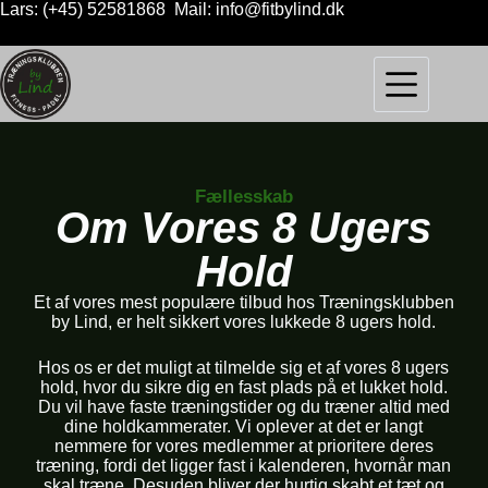
Lars: (+45) 52581868 Mail: info@fitbylind.dk
Fællesskab
Om Vores 8 Ugers
Hold
Et af vores mest populære tilbud hos Træningsklubben
by Lind, er helt sikkert vores lukkede 8 ugers hold.
Hos os er det muligt at tilmelde sig et af vores 8 ugers
hold, hvor du sikre dig en fast plads på et lukket hold.
Du vil have faste træningstider og du træner altid med
dine holdkammerater. Vi oplever at det er langt
nemmere for vores medlemmer at prioritere deres
træning, fordi det ligger fast i kalenderen, hvornår man
skal træne. Desuden bliver der hurtig skabt et tæt og