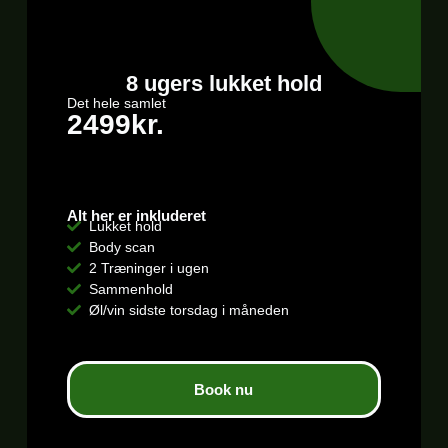
8 ugers lukket hold
Det hele samlet
2499kr.
Alt her er inkluderet
Lukket hold
Body scan
2 Træninger i ugen
Sammenhold
Øl/vin sidste torsdag i måneden
Book nu