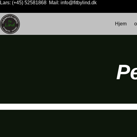
Lars: (+45) 52581868 Mail: info@fitbylind.dk
Hjem
o
P