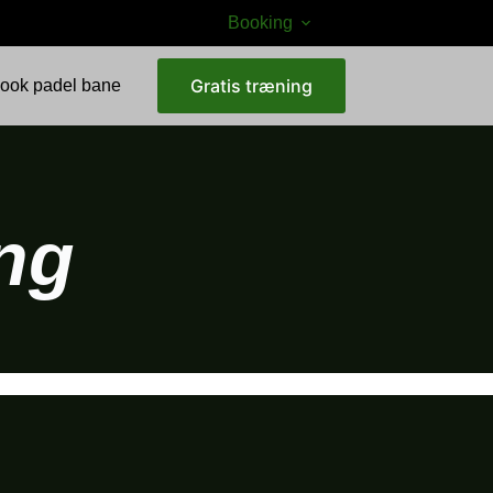
Booking
Gratis træning
ook padel bane
ng