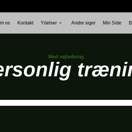
m os
Kontakt
Ydelser
Andre siger
Min Side
B
Med vejledning
ersonlig træni