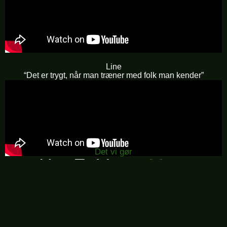
Line
“Det er trygt, når man træner med folk man kender”
Det vi gør
Her Er Vores
Mest
Populære
Tilbud
Vi har også andre former for træning. Så tag endelig kontakt
til os, hvis du har spørgsmål, så er vi sikre på, at vi finder en
løsning der passer til dig