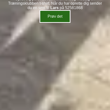
Træningsklubben t-shirt. Når du har oprette dig sender
du en sms til
Lars
på 52581868
Prøv det