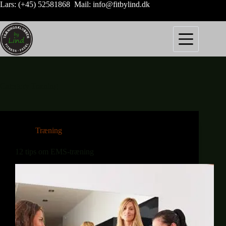
Skip
Lars: (+45) 52581868 Mail: info@fitbylind.dk
to
content
Category
Træning
Træning
12 tips om EMS-træning