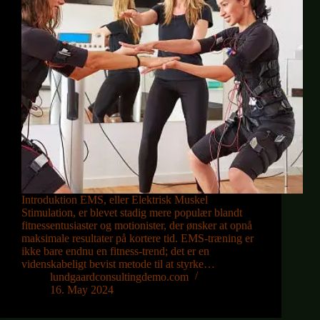
Introduktion EMS, eller Elektrisk Muskel
Stimulation, er blevet stadig mere populær blandt
fitnessentusiaster og motionister, der ønsker at opnå
maksimale resultater på kortere tid. EMS-træning er
ikke bare endnu en fitness-trend; det er en
videnskabeligt bevist metode til at styrke…
lundgaardconsultingdemo.com
16. May 2024