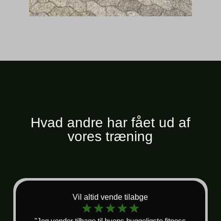
Hvad andre har fået ud af
vores træning
Vil altid vende tilabge
☆
☆
☆
☆
☆
"Jeg vender tilbage til byens hyggeligste fitness